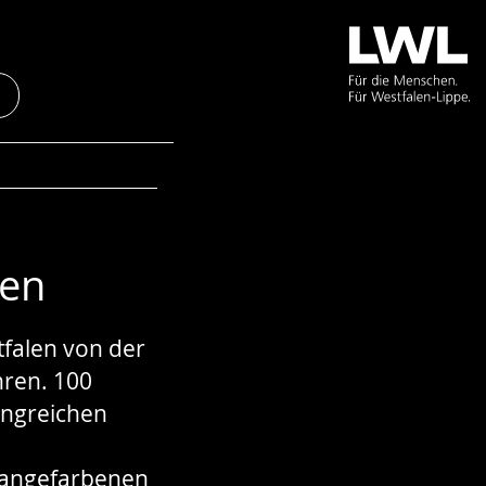
len
tfalen von der
hren. 100
angreichen
orangefarbenen