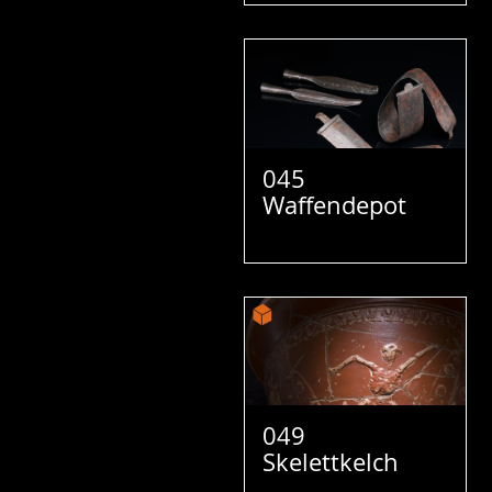
045
Waffendepot
049
Skelettkelch