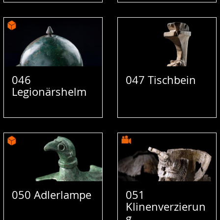
046
047 Tischbein
Legionärshelm
050 Adlerlampe
051
Klinenverzierun
g