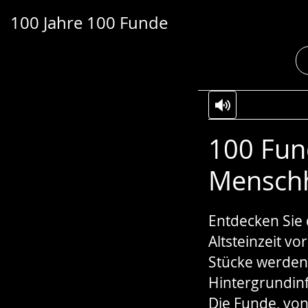
100 Jahre 100 Funde
Transkript anzeigen
Abspielen
Pausieren
Zur
Aktiviere
Ein
100 Fun
Leichten
Audio-
Video
Sprache
Unterstützung.
in
Menschh
wechseln.
Deutscher
Gebärdensprach
Entdecken Sie 
wird
Altsteinzeit v
angezeigt.
Stücke werden 
Hintergrundin
Die Funde, von