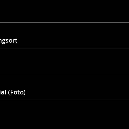
gsort
al (Foto)