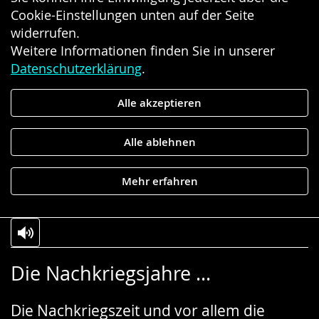
Cookie-Einstellungen unten auf der Seite
widerrufen.
Weitere Informationen finden Sie in unserer
Datenschutzerklärung
.
Alle akzeptieren
Alle ablehnen
Mehr erfahren
Zur
Aktiviere
Ein
Die Nachkriegsjahre ...
Leichten
Audio-
Video
Sprache
Unterstützung.
in
Die Nachkriegszeit und vor allem die
wechseln.
Deutscher