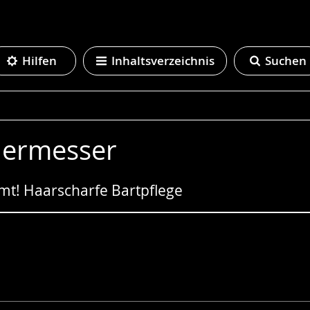
Hilfen
Inhaltsverzeichnis
Suchen
iermesser
mt! Haarscharfe Bartpflege
e