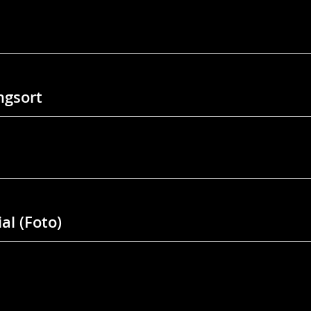
gsort
al (Foto)