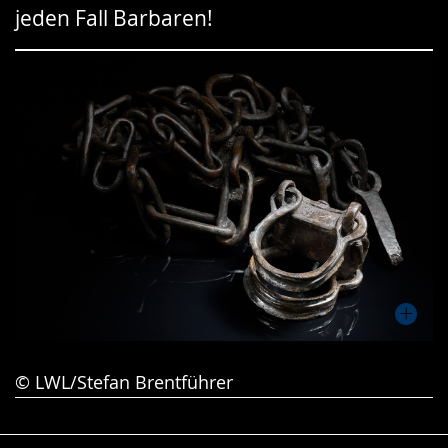
jeden Fall Barbaren!
Gebärdensprache
wird
angezeigt.
© LWL/Stefan Brentführer