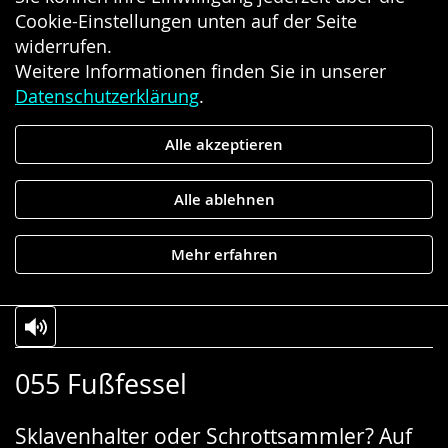
Cookie-Einstellungen unten auf der Seite
widerrufen.
Weitere Informationen finden Sie in unserer
Datenschutzerklärung
.
Alle akzeptieren
Alle ablehnen
Mehr erfahren
Zur
Aktiviere
Ein
055 Fußfessel
Leichten
Audio-
Video
Sprache
Unterstützung.
in
Sklavenhalter oder Schrottsammler? Auf
wechseln.
Deutscher