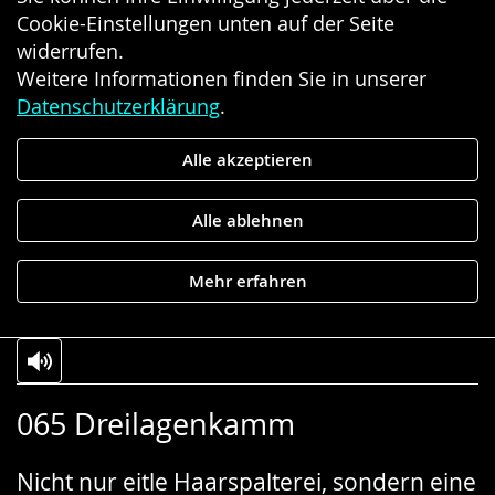
Cookie-Einstellungen unten auf der Seite
widerrufen.
Weitere Informationen finden Sie in unserer
Datenschutzerklärung
.
Alle akzeptieren
Alle ablehnen
Mehr erfahren
Zur
Aktiviere
Ein
065 Dreilagenkamm
Leichten
Audio-
Video
Sprache
Unterstützung.
in
Nicht nur eitle Haarspalterei, sondern eine
wechseln.
Deutscher