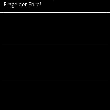
Frage der Ehre!
Gebärdensprache
wird
angezeigt.