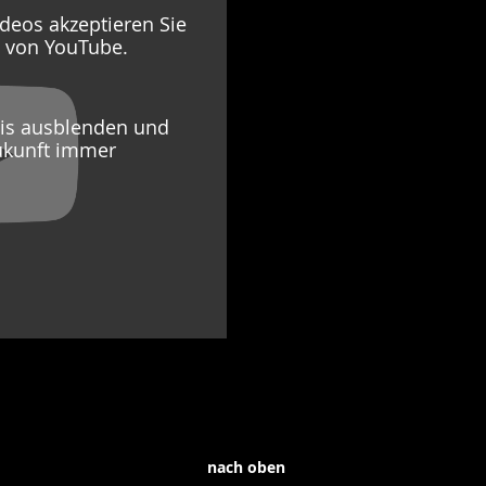
deos akzeptieren Sie
g von YouTube.
eis ausblenden und
ukunft immer
nach oben