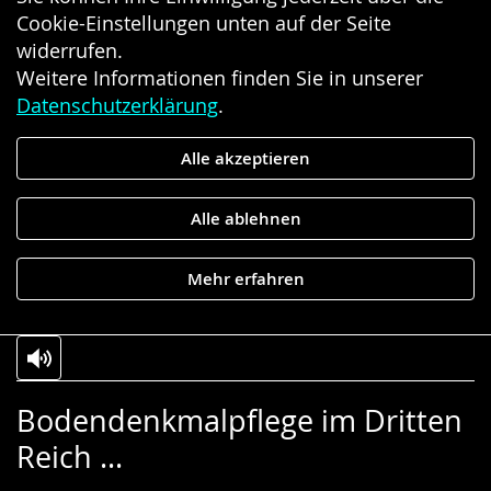
Cookie-Einstellungen unten auf der Seite
widerrufen.
Weitere Informationen finden Sie in unserer
Datenschutzerklärung
.
Alle akzeptieren
Alle ablehnen
Mehr erfahren
Zur
Aktiviere
Ein
Bodendenkmalpflege im Dritten
Leichten
Audio-
Video
Reich ...
Sprache
Unterstützung.
in
wechseln.
Deutscher