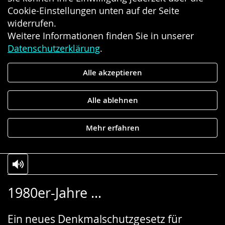
Cookie-Einstellungen unten auf der Seite
widerrufen.
Weitere Informationen finden Sie in unserer
Datenschutzerklärung
.
Alle akzeptieren
Alle ablehnen
Mehr erfahren
Zur
Aktiviere
Ein
1980er-Jahre ...
Leichten
Audio-
Video
Sprache
Unterstützung.
in
Ein neues Denkmalschutzgesetz für
wechseln.
Deutscher