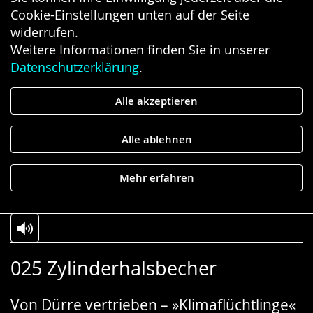
Cookie-Einstellungen unten auf der Seite
widerrufen.
Weitere Informationen finden Sie in unserer
Datenschutzerklärung
.
Alle akzeptieren
Alle ablehnen
Mehr erfahren
Zur
Aktiviere
Ein
025 Zylinderhalsbecher
Leichten
Audio-
Video
Sprache
Unterstützung.
in
Von Dürre vertrieben – »Klimaflüchtlinge«
wechseln.
Deutscher