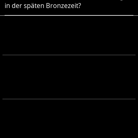
in der späten Bronzezeit?
Gebärdensprache
wird
angezeigt.