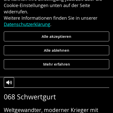
Cookie-Einstellungen unten auf der Seite
widerrufen.
Weitere Informationen finden Sie in unserer
Datenschutzerklärung
.
Alle akzeptieren
Alle ablehnen
Mehr erfahren
Zur
Aktiviere
Ein
068 Schwertgurt
Leichten
Audio-
Video
Sprache
Unterstützung.
in
Weltgewandter, moderner Krieger mit
wechseln.
Deutscher