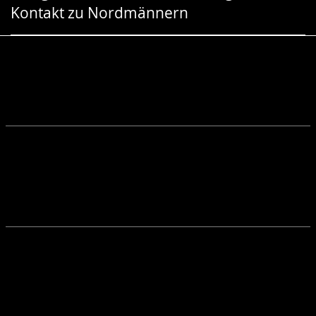
Kontakt zu Nordmännern
Gebärdensprache
wird
angezeigt.