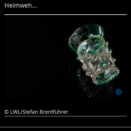
Heimweh...
Gebärdensprache
wird
angezeigt.
© LWL/Stefan Brentführer