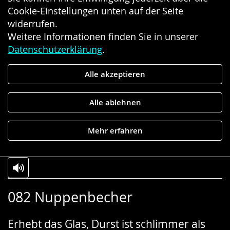
Cookie-Einstellungen unten auf der Seite
widerrufen.
Weitere Informationen finden Sie in unserer
Datenschutzerklärung
.
Alle akzeptieren
Alle ablehnen
Mehr erfahren
Zur
Aktiviere
Ein
082 Nuppenbecher
Leichten
Audio-
Video
Sprache
Unterstützung.
in
Erhebt das Glas, Durst ist schlimmer als
wechseln.
Deutscher