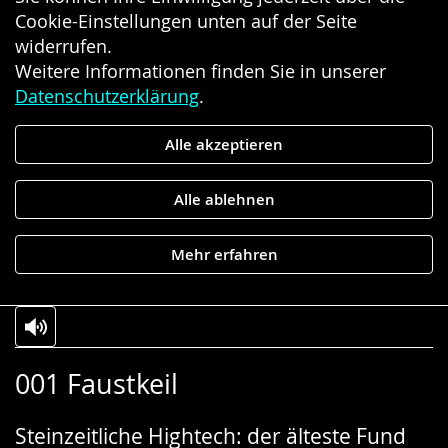
Cookie-Einstellungen unten auf der Seite
widerrufen.
Weitere Informationen finden Sie in unserer
Datenschutzerklärung
.
Alle akzeptieren
Alle ablehnen
Mehr erfahren
Zur
Aktiviere
Ein
001 Faustkeil
Leichten
Audio-
Video
Sprache
Unterstützung.
in
Steinzeitliche Hightech: der älteste Fund
wechseln.
Deutscher