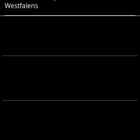
Westfalens
Gebärdensprache
wird
angezeigt.