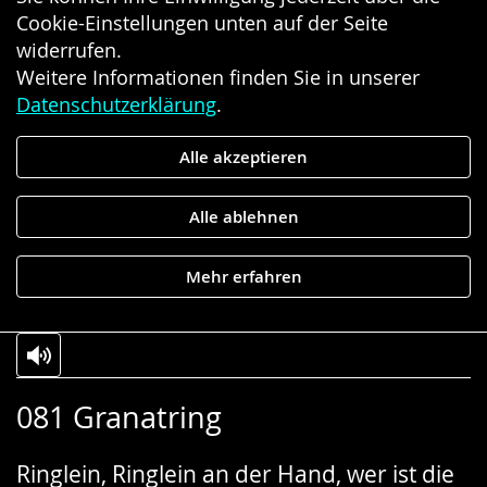
Cookie-Einstellungen unten auf der Seite
widerrufen.
Weitere Informationen finden Sie in unserer
Datenschutzerklärung
.
Alle akzeptieren
Alle ablehnen
Mehr erfahren
Zur
Aktiviere
Ein
081 Granatring
Leichten
Audio-
Video
Sprache
Unterstützung.
in
Ringlein, Ringlein an der Hand, wer ist die
wechseln.
Deutscher