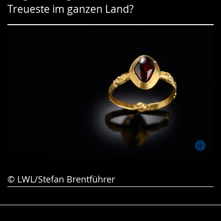
Treueste im ganzen Land?
Gebärdensprache
wird
angezeigt.
© LWL/Stefan Brentführer