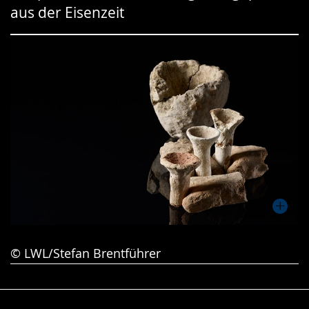
aus der Eisenzeit
Gebärdensprache
wird
angezeigt.
© LWL/Stefan Brentführer