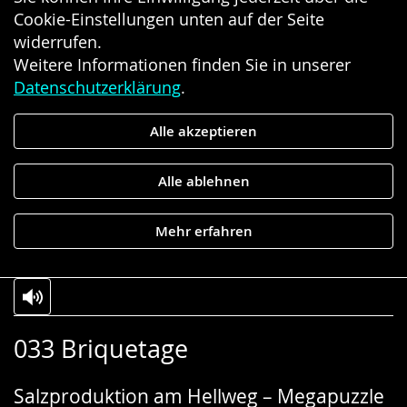
Cookie-Einstellungen unten auf der Seite
widerrufen.
Weitere Informationen finden Sie in unserer
Datenschutzerklärung
.
Alle akzeptieren
Alle ablehnen
Mehr erfahren
Zur
Aktiviere
Ein
033 Briquetage
Leichten
Audio-
Video
Sprache
Unterstützung.
in
Salzproduktion am Hellweg – Megapuzzle
wechseln.
Deutscher