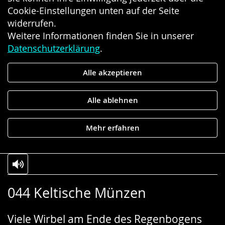
Cookie-Einstellungen unten auf der Seite
widerrufen.
Weitere Informationen finden Sie in unserer
Datenschutzerklärung
.
Alle akzeptieren
Alle ablehnen
Mehr erfahren
Zur
Aktiviere
Ein
044 Keltische Münzen
Leichten
Audio-
Video
Sprache
Unterstützung.
in
Viele Wirbel am Ende des Regenbogens
wechseln.
Deutscher