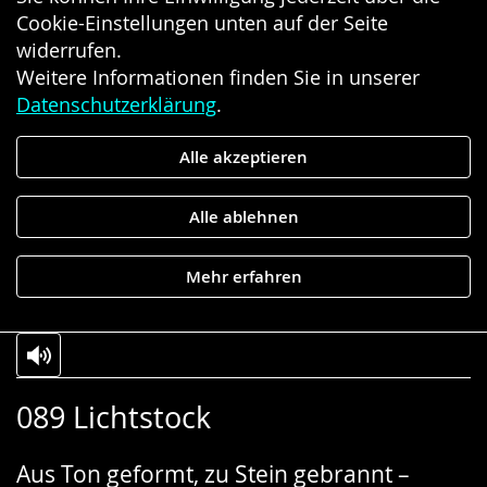
Cookie-Einstellungen unten auf der Seite
widerrufen.
Weitere Informationen finden Sie in unserer
Datenschutzerklärung
.
Alle akzeptieren
Alle ablehnen
Mehr erfahren
Zur
Aktiviere
Ein
089 Lichtstock
Leichten
Audio-
Video
Sprache
Unterstützung.
in
Aus Ton geformt, zu Stein gebrannt –
wechseln.
Deutscher