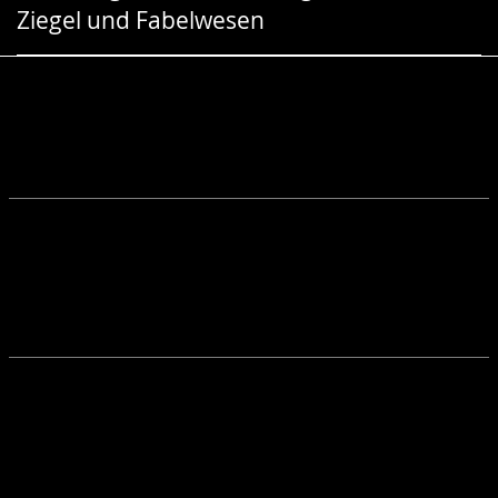
Ziegel und Fabelwesen
Gebärdensprache
wird
angezeigt.