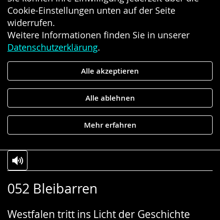
Cookie-Einstellungen unten auf der Seite
widerrufen.
Weitere Informationen finden Sie in unserer
Datenschutzerklärung
.
Alle akzeptieren
Alle ablehnen
Mehr erfahren
Zur
Aktiviere
Ein
052 Bleibarren
Leichten
Audio-
Video
Sprache
Unterstützung.
in
Westfalen tritt ins Licht der Geschichte
wechseln.
Deutscher