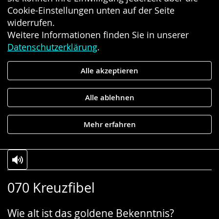
Cookie-Einstellungen unten auf der Seite
widerrufen.
Weitere Informationen finden Sie in unserer
Datenschutzerklärung
.
Alle akzeptieren
Alle ablehnen
Mehr erfahren
Zur
Aktiviere
Ein
070 Kreuzfibel
Leichten
Audio-
Video
Sprache
Unterstützung.
in
Wie alt ist das goldene Bekenntnis?
wechseln.
Deutscher