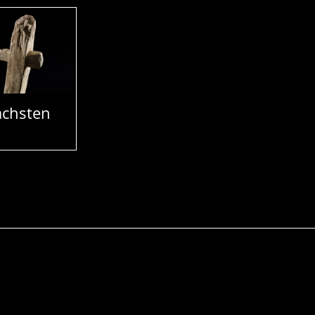
chsten