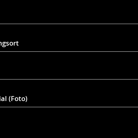
gsort
al (Foto)