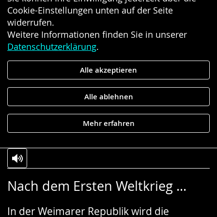
Cookie-Einstellungen unten auf der Seite
widerrufen.
Weitere Informationen finden Sie in unserer
Datenschutzerklärung
.
Alle akzeptieren
Alle ablehnen
Mehr erfahren
Zur
Aktiviere
Ein
Nach dem Ersten Weltkrieg …
Leichten
Audio-
Video
Sprache
Unterstützung.
in
In der Weimarer Republik wird die
wechseln.
Deutscher