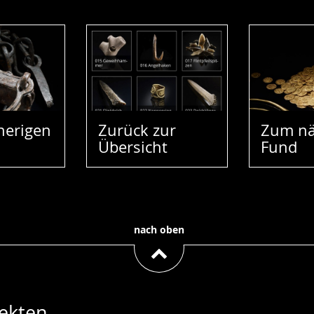
herigen
Zurück zur
Zum nä
Übersicht
Fund
nach oben
ekten