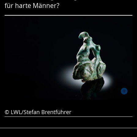
für harte Männer?
Gebärdensprache
wird
angezeigt.
© LWL/Stefan Brentführer