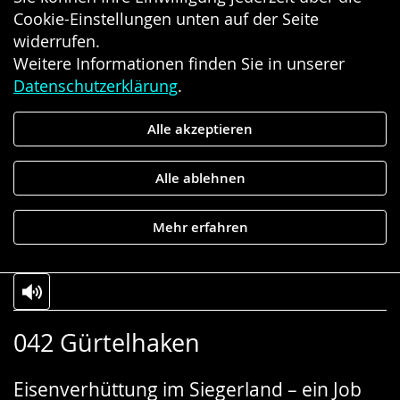
Cookie-Einstellungen unten auf der Seite
widerrufen.
Weitere Informationen finden Sie in unserer
Datenschutzerklärung
.
Alle akzeptieren
Alle ablehnen
Mehr erfahren
Zur
Aktiviere
Ein
042 Gürtelhaken
Leichten
Audio-
Video
Sprache
Unterstützung.
in
Eisenverhüttung im Siegerland – ein Job
wechseln.
Deutscher