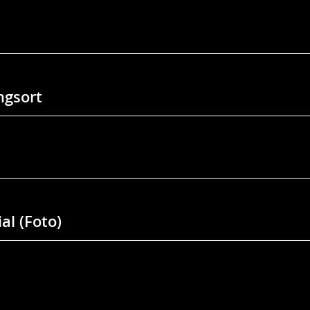
gsort
al (Foto)