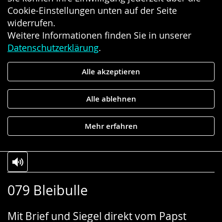
Cookie-Einstellungen unten auf der Seite
widerrufen.
Weitere Informationen finden Sie in unserer
Datenschutzerklärung
.
Alle akzeptieren
Alle ablehnen
Mehr erfahren
Zur
Aktiviere
Ein
079 Bleibulle
Leichten
Audio-
Video
Sprache
Unterstützung.
in
Mit Brief und Siegel direkt vom Papst
wechseln.
Deutscher