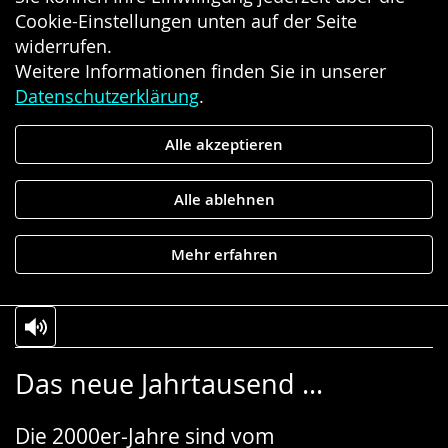
Cookie-Einstellungen unten auf der Seite
widerrufen.
Weitere Informationen finden Sie in unserer
Datenschutzerklärung
.
Alle akzeptieren
Alle ablehnen
Mehr erfahren
Zur
Aktiviere
Ein
Das neue Jahrtausend ...
Leichten
Audio-
Video
Sprache
Unterstützung.
in
Die 2000er-Jahre sind vom
wechseln.
Deutscher