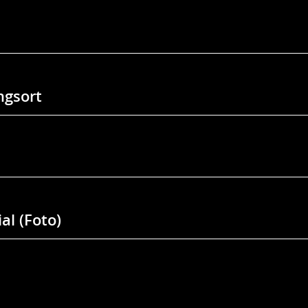
gsort
al (Foto)