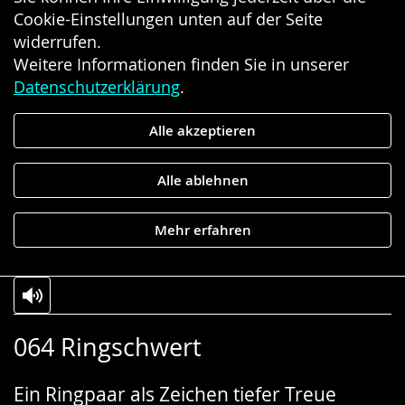
Cookie-Einstellungen unten auf der Seite
widerrufen.
Weitere Informationen finden Sie in unserer
Datenschutzerklärung
.
Alle akzeptieren
Alle ablehnen
Mehr erfahren
Zur
Aktiviere
Ein
064 Ringschwert
Leichten
Audio-
Video
Sprache
Unterstützung.
in
Ein Ringpaar als Zeichen tiefer Treue
wechseln.
Deutscher