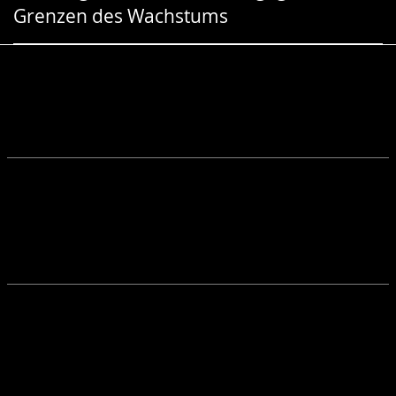
Grenzen des Wachstums
Gebärdensprache
wird
angezeigt.