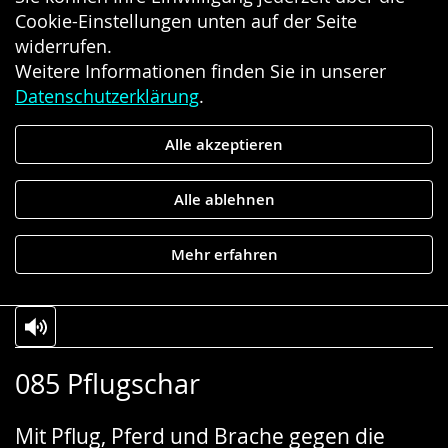
Cookie-Einstellungen unten auf der Seite
widerrufen.
Weitere Informationen finden Sie in unserer
Datenschutzerklärung
.
Alle akzeptieren
Alle ablehnen
Mehr erfahren
Zur
Aktiviere
Ein
085 Pflugschar
Leichten
Audio-
Video
Sprache
Unterstützung.
in
Mit Pflug, Pferd und Brache gegen die
wechseln.
Deutscher