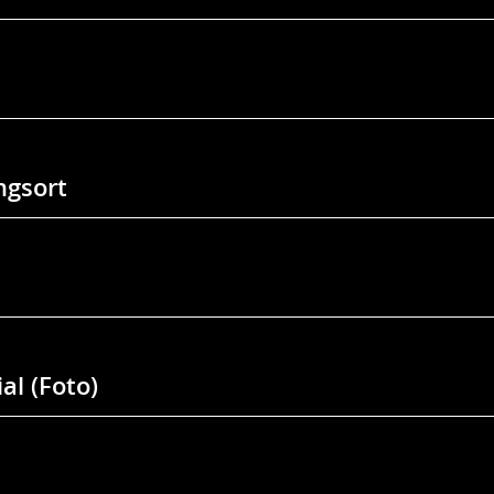
gsort
al (Foto)