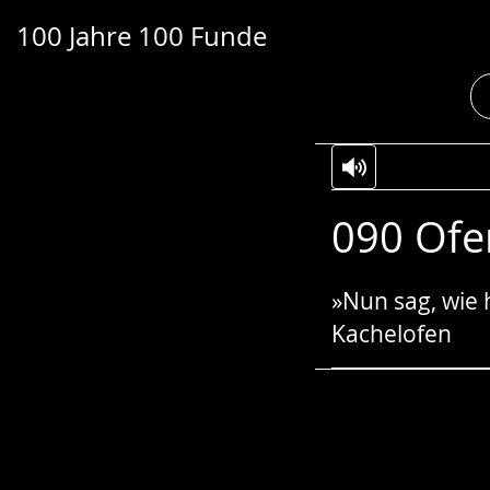
100 Jahre 100 Funde
Transkript anzeigen
Abspielen
Pausieren
Zur
Aktiviere
Ein
090 Ofe
Leichten
Audio-
Video
Sprache
Unterstützung.
in
wechseln.
Deutscher
»Nun sag, wie 
Gebärdensprach
Kachelofen
wird
angezeigt.