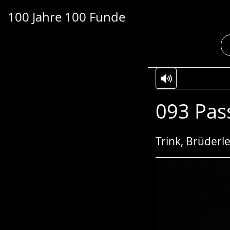
100 Jahre 100 Funde
Transkript anzeigen
Abspielen
Pausieren
Zur
Aktiviere
Ein
093 Pas
Leichten
Audio-
Video
Sprache
Unterstützung.
in
wechseln.
Deutscher
Trink, Brüderle
Gebärdensprach
wird
angezeigt.