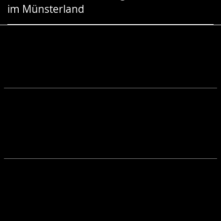
im Münsterland
Gebärdensprache
wird
angezeigt.