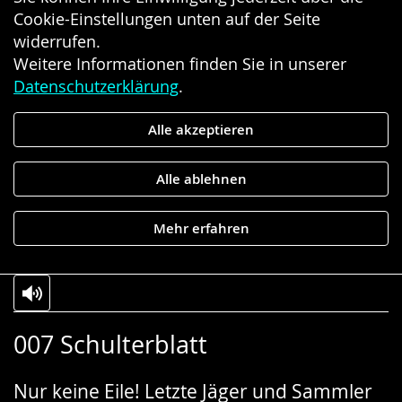
Cookie-Einstellungen unten auf der Seite
widerrufen.
Weitere Informationen finden Sie in unserer
Datenschutzerklärung
.
Alle akzeptieren
Alle ablehnen
Mehr erfahren
Zur
Aktiviere
Ein
007 Schulterblatt
Leichten
Audio-
Video
Sprache
Unterstützung.
in
Nur keine Eile! Letzte Jäger und Sammler
wechseln.
Deutscher