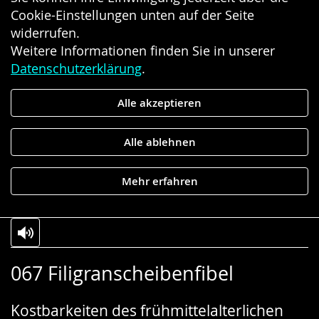
Cookie-Einstellungen unten auf der Seite
widerrufen.
Weitere Informationen finden Sie in unserer
Datenschutzerklärung
.
Alle akzeptieren
Alle ablehnen
Mehr erfahren
Zur
Aktiviere
Ein
067 Filigranscheibenfibel
Leichten
Audio-
Video
Sprache
Unterstützung.
in
Kostbarkeiten des frühmittelalterlichen
wechseln.
Deutscher