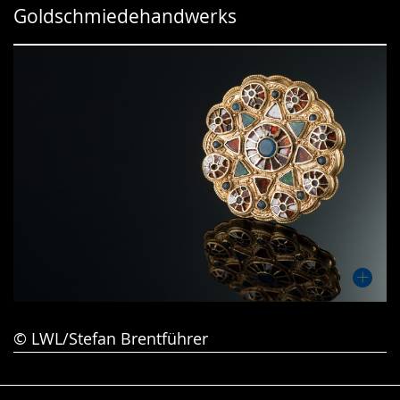
Goldschmiedehandwerks
Gebärdensprache
wird
angezeigt.
© LWL/Stefan Brentführer